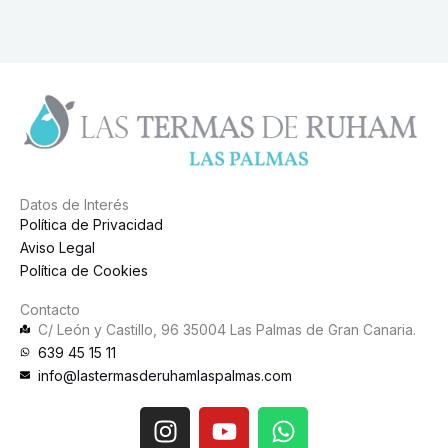
Datos de Interés
Política de Privacidad
Aviso Legal
Política de Cookies
Contacto
C/ León y Castillo, 96 35004 Las Palmas de Gran Canaria.
639 45 15 11
info@lastermasderuhamlaspalmas.com
I
Y
W
n
o
h