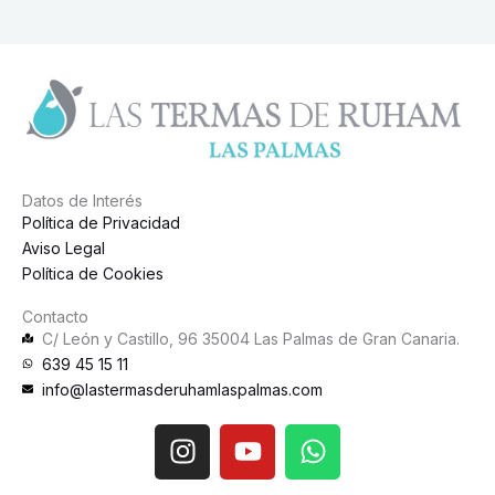
Datos de Interés
Política de Privacidad
Aviso Legal
Política de Cookies
Contacto
C/ León y Castillo, 96 35004 Las Palmas de Gran Canaria.
639 45 15 11
info@lastermasderuhamlaspalmas.com
I
Y
W
n
o
h
s
u
a