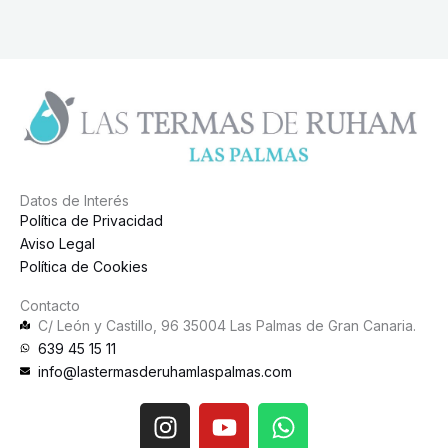
Datos de Interés
Política de Privacidad
Aviso Legal
Política de Cookies
Contacto
C/ León y Castillo, 96 35004 Las Palmas de Gran Canaria.
639 45 15 11
info@lastermasderuhamlaspalmas.com
I
Y
W
n
o
h