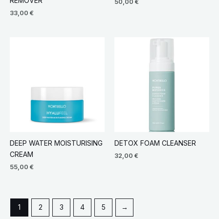
REMOVER
50,00
€
33,00
€
DEEP WATER MOISTURISING
DETOX FOAM CLEANSER
CREAM
32,00
€
55,00
€
1
2
3
4
5
→